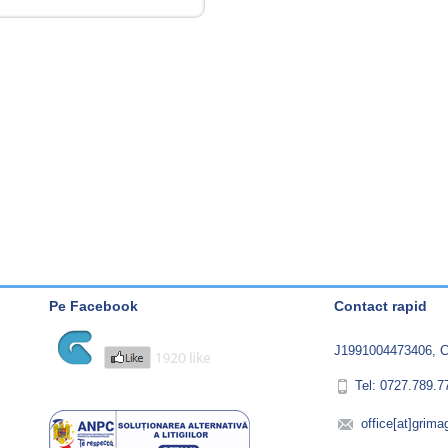
Pe Facebook
Contact rapid
J1991004473406, C
Tel: 0727.789.7
office[at]grima