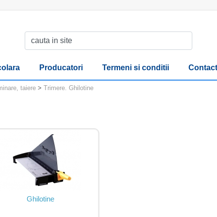
olara
Producatori
Termeni si conditii
Contac
inare, taiere
>
Trimere. Ghilotine
Ghilotine