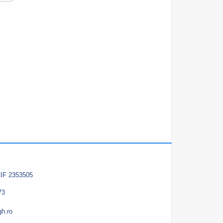
IF 2353505
73
gh.ro