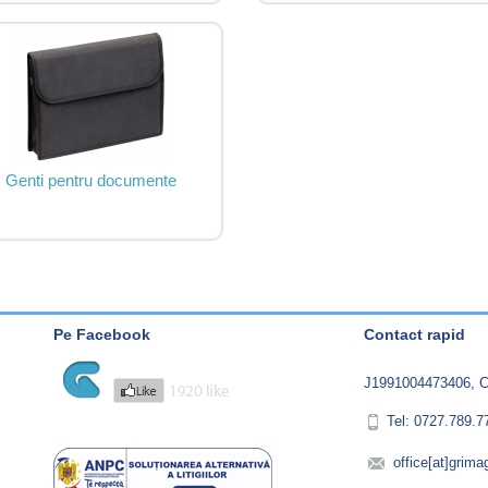
Genti pentru documente
Pe Facebook
Contact rapid
J1991004473406, C
Tel: 0727.789.7
office[at]grima