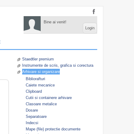
Bine ai venit!
Login
t
Staedtler premium
Instrumente de scris, grafica si corectura
Arhivare si organizare
Bibliorafturi
Caiete mecanice
Clipboard
Cutii si containere arhivare
Clasoare metalice
Dosare
Separatoare
Indecsi
Mape (file) protectie documente