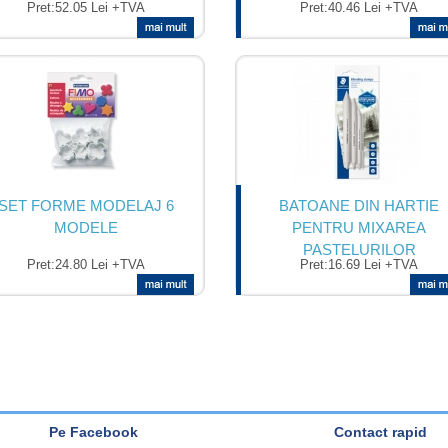
Pret:
52.05 Lei +TVA
Pret:
40.46 Lei +TVA
SET FORME MODELAJ 6
BATOANE DIN HARTIE
MODELE
PENTRU MIXAREA
PASTELURILOR
Pret:
24.80 Lei +TVA
Pret:
16.69 Lei +TVA
Pe Facebook
Contact rapid