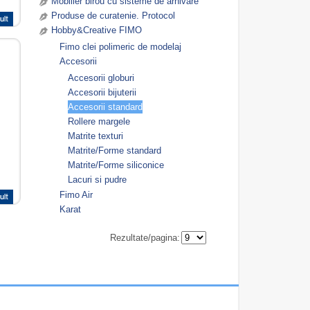
Mobilier birou cu sisteme de arhivare
Produse de curatenie. Protocol
Hobby&Creative FIMO
Fimo clei polimeric de modelaj
Accesorii
Accesorii globuri
Accesorii bijuterii
Accesorii standard
Rollere margele
Matrite texturi
Matrite/Forme standard
Matrite/Forme siliconice
Lacuri si pudre
Fimo Air
Karat
Rezultate/pagina: