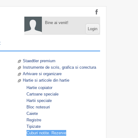
Bine ai venit!
Login
t
Staedtler premium
Instrumente de scris, grafica si corectura
Arhivare si organizare
Hartie si articole din hartie
Hartie copiator
Cartoane speciale
Hartii speciale
Bloc notesuri
Caiete
Registre
Tipizate
Cuburi notite. Rezerve